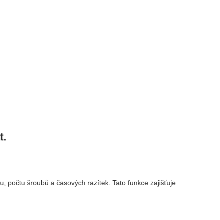
at.
 počtu šroubů a časových razítek. Tato funkce zajišťuje
.