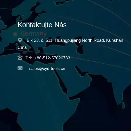
Kontaktujte Nás
:Blk 23, č. 511, Huangpujiang North Road. Kunshan
Čína
Tel:
+86-512-57026733
:
sales@xyd-tools.cn