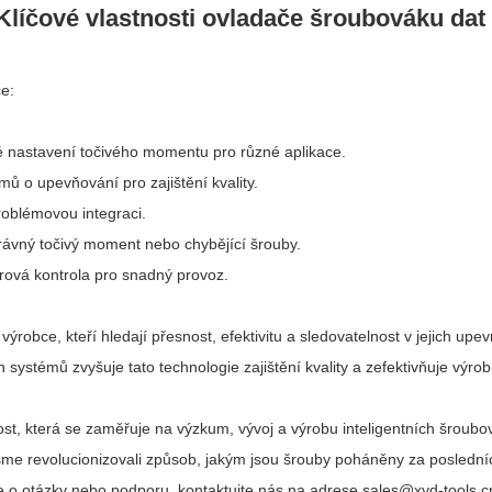
Klíčové vlastnosti ovladače šroubováku da
kce:
né nastavení točivého momentu pro různé aplikace.
mů o upevňování pro zajištění kvality.
problémovou integraci.
rávný točivý moment nebo chybějící šrouby.
warová kontrola pro snadný provoz.
výrobce, kteří hledají přesnost, efektivitu a sledovatelnost v jejich up
ystémů zvyšuje tato technologie zajištění kvality a zefektivňuje výro
st, která se zaměřuje na výzkum, vývoj a výrobu inteligentních šroub
e revolucionizovali způsob, jakým jsou šrouby poháněny za posledních
e o otázky nebo podporu, kontaktujte nás na adrese sales@xyd-tools.c