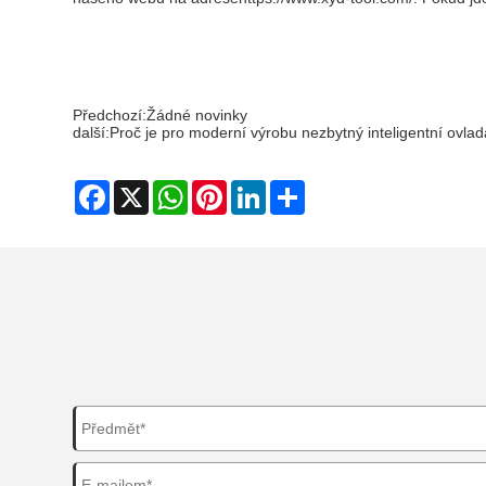
Předchozí:
Žádné novinky
další:
Proč je pro moderní výrobu nezbytný inteligentní ovla
Facebook
X
WhatsApp
Pinterest
LinkedIn
Share