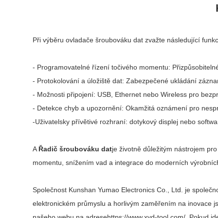
Při výběru ovladače šroubováku dat zvažte následující fun
- Programovatelné řízení točivého momentu: Přizpůsobitel
- Protokolování a úložiště dat: Zabezpečené ukládání zázna
- Možnosti připojení: USB, Ethernet nebo Wireless pro bez
- Detekce chyb a upozornění: Okamžitá oznámení pro nesp
-Uživatelsky přívětivé rozhraní: dotykový displej nebo soft
A
Řadič šroubováku dat
je životně důležitým nástrojem pro 
momentu, snížením vad a integrace do moderních výrobních s
Společnost Kunshan Yumao Electronics Co., Ltd. je společno
elektronickém průmyslu a horlivým zaměřením na inovace jsm
našeho webu na adrese
https://www.xyd-tool.com/
. Pokud jd