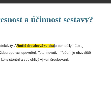
esnost a účinnost sestavy?
ektivity. A
Řadič šroubováku dat
je pokročilý nástroj
ou operaci upevnění. Toto inovativní řešení je obzvláště
í konzistentní a spolehlivý výkon šroubování.