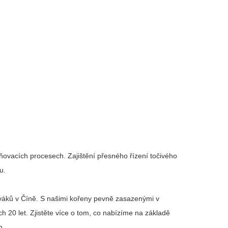
t
evňovacích procesech. Zajištění přesného řízení točivého
bu.
ováků v Číně. S našimi kořeny pevně zasazenými v
 20 let. Zjistěte více o tom, co nabízíme na základě
n.