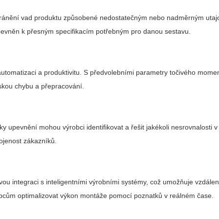
bránění vad produktu způsobené nedostatečným nebo nadměrným uta
řipevněn k přesným specifikacím potřebným pro danou sestavu.
 automatizaci a produktivitu. S předvolebními parametry točivého mome
lidskou chybu a přepracování.
upevnění mohou výrobci identifikovat a řešit jakékoli nesrovnalosti v
kojenost zákazníků.
 integraci s inteligentními výrobními systémy, což umožňuje vzdálené
obcům optimalizovat výkon montáže pomocí poznatků v reálném čase.