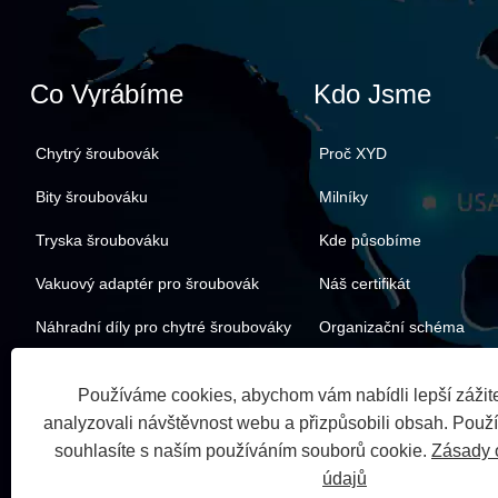
Co Vyrábíme
Kdo Jsme
Chytrý šroubovák
Proč XYD
Bity šroubováku
Milníky
Tryska šroubováku
Kde působíme
Vakuový adaptér pro šroubovák
Náš certifikát
Náhradní díly pro chytré šroubováky
Organizační schéma
Naši partneři
Používáme cookies, abychom vám nabídli lepší zážite
analyzovali návštěvnost webu a přizpůsobili obsah. Použ
souhlasíte s naším používáním souborů cookie.
Zásady 
údajů