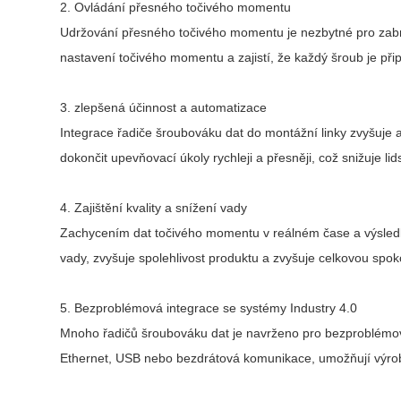
2. Ovládání přesného točivého momentu
Udržování přesného točivého momentu je nezbytné pro za
nastavení točivého momentu a zajistí, že každý šroub je p
3. zlepšená účinnost a automatizace
Integrace řadiče šroubováku dat do montážní linky zvyšuje
dokončit upevňovací úkoly rychleji a přesněji, což snižuje 
4. Zajištění kvality a snížení vady
Zachycením dat točivého momentu v reálném čase a výsledky 
vady, zvyšuje spolehlivost produktu a zvyšuje celkovou spo
5. Bezproblémová integrace se systémy Industry 4.0
Mnoho řadičů šroubováku dat je navrženo pro bezproblémovou
Ethernet, USB nebo bezdrátová komunikace, umožňují výr