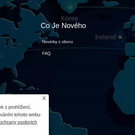
Co Je Nového
Novinky z oboru
FAQ
X
k z prohlížení,
íváním tohoto webu
ochrany osobních