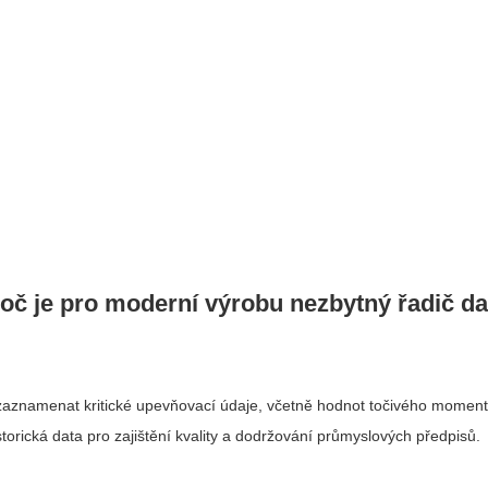
oč je pro moderní výrobu nezbytný řadič d
aznamenat kritické upevňovací údaje, včetně hodnot točivého momentu,
orická data pro zajištění kvality a dodržování průmyslových předpisů