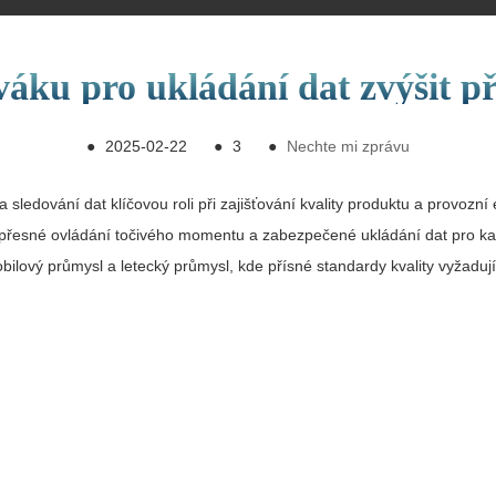
ku pro ukládání dat zvýšit př
●
2025-02-22
●
3
●
Nechte mi zprávu
ledování dat klíčovou roli při zajišťování kvality produktu a provozní ef
 přesné ovládání točivého momentu a zabezpečené ukládání dat pro každ
bilový průmysl a letecký průmysl, kde přísné standardy kvality vyžaduj