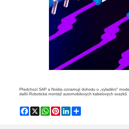
Předchozí:
SAP a Nvidia oznamují dohodu o „vyladění“ mode
další:
Robotická montáž automobilových kabelových svazků
Facebook
X
WhatsApp
Pinterest
LinkedIn
Share