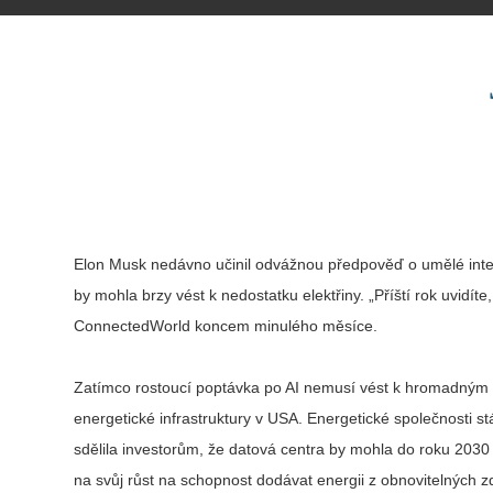
Elon Musk nedávno učinil odvážnou předpověď o umělé inteli
by mohla brzy vést k nedostatku elektřiny. „Příští rok uvidít
ConnectedWorld koncem minulého měsíce.
Zatímco rostoucí poptávka po AI nemusí vést k hromadným vý
energetické infrastruktury v USA. Energetické společnosti st
sdělila investorům, že datová centra by mohla do roku 2030
na svůj růst na schopnost dodávat energii z obnovitelných z