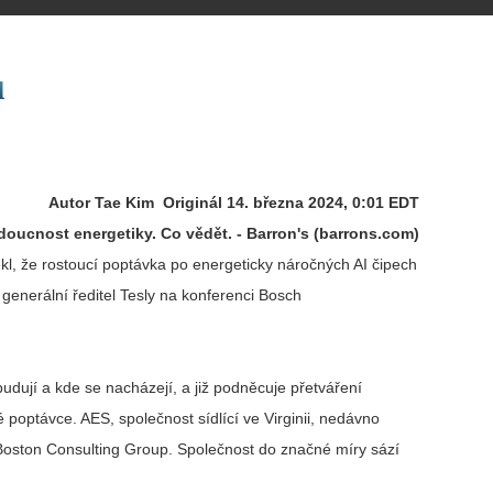
u
Autor Tae Kim Originál 14. března 2024, 0:01 EDT
doucnost energetiky. Co vědět. - Barron's (barrons.com)
kl, že rostoucí poptávka po energeticky náročných AI čipech
l generální ředitel Tesly na konferenci Bosch
dují a kde se nacházejí, a již podněcuje přetváření
é poptávce. AES, společnost sídlící ve Virginii, nedávno
 Boston Consulting Group. Společnost do značné míry sází