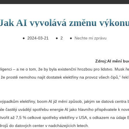
Jak AI vyvolává změnu výkon
●
2024-03-21
●
2
●
Nechte mi zprávu
Zdroj:
AI mění bu
genci – a ne o tom, že by byla existenční hrozbou pro lidstvo. Musk ře
e, že prostě nemohou najít dostatek elektřiny na provoz všech čipů,“ řek
padkům elektřiny, boom AI již mění způsob, jakým se datová centra bu
ále častěji uvádějí spotřebu energie AI jako hlavního přispěvatele k nov
 tvořit až 7,5 % celkové spotřeby elektřiny v USA, s odkazem na údaje
drojů do datových center v nadcházejících letech.