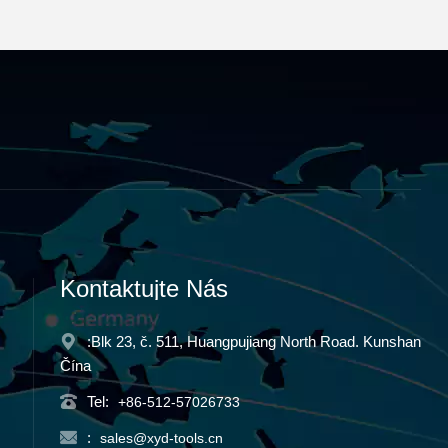
Kontaktujte Nás
:Blk 23, č. 511, Huangpujiang North Road. Kunshan
Čína
Tel:
+86-512-57026733
:
sales@xyd-tools.cn